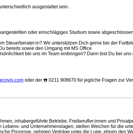
terschiedlich ausgestaltet sein.
hangestellten oder einschlägiges Studium sowie abgeschlossene
zum Steuerberater:in? Wir unterstützen Dich gerne bei der Fortbi
Du bereits sowie den Umgang mit MS Office
önlichkeit bei uns im Team einbringen? Dann bist Du bei uns 
@ecovis.com
oder der ☎️ 0211 908670 für jegliche Fragen zur V
hmen, inhabergeführte Betriebe, Freiberufler:innen und Privatp
en Lebens- und Unternehmenslagen, stellen Weichen für die unte
nische Prozesse, nehmen Verträge unter die Lupe, ebnen den 