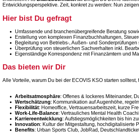
Entwicklungsperspektive. Zeit, konkret zu werden: Nun zeigen
Hier bist Du gefragt
Umfassende und branchenübergreifende Beratung sowie 
Erstellung von komplexen Finanzbuchhaltungen, Steue
Begleitung von Betriebs-, Außen- und Sonderprüfungen 
Überprüfung von steuerlichen Sachverhalten inkl. Bearb
Eigenständige Korrespondenz mit Finanzämtern und Ma
Das bieten wir Dir
Alle Vorteile, warum Du bei der ECOVIS KSO starten solltest,
Arbeitsatmosphäre
: Offenes & lockeres Miteinander, D
Wertschätzung
: Kommunikation auf Augenhöhe, regel
Flexibilität
: Homeoffice, Vertrauensarbeitszeit, kurze Fr
Work-Life-Balance
: Vertrauliches Mental Health Coach
Karriereentwicklung
: Aufstiegsmöglichkeiten bis hin z
Innovation
: Kultur der Mitgestaltung, hochdigitalisiert
Benefits
: Urban Sports Club, JobRad, Deutschlandticket