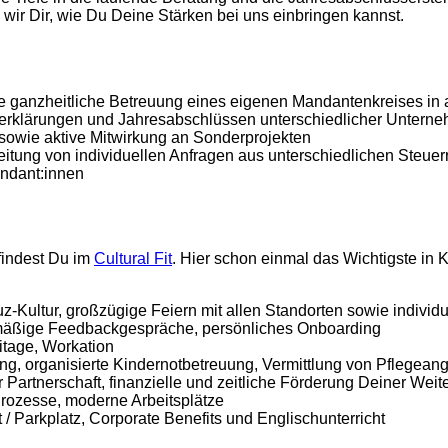
 wir Dir, wie Du Deine Stärken bei uns einbringen kannst.
ganzheitliche Betreuung eines eigenen Mandantenkreises in a
rerklärungen und Jahresabschlüssen unterschiedlicher Untern
sowie aktive Mitwirkung an Sonderprojekten
eitung von individuellen Anfragen aus unterschiedlichen Steuer
ndant:innen
 findest Du im
Cultural Fit
. Hier schon einmal das Wichtigste in 
uz-Kultur, großzügige Feiern mit allen Standorten sowie indivi
mäßige Feedbackgespräche, persönliches Onboarding
eitage, Workation
ing, organisierte Kindernotbetreuung, Vermittlung von Pflegean
ur Partnerschaft, finanzielle und zeitliche Förderung Deiner We
e Prozesse, moderne Arbeitsplätze
 / Parkplatz, Corporate Benefits und Englischunterricht